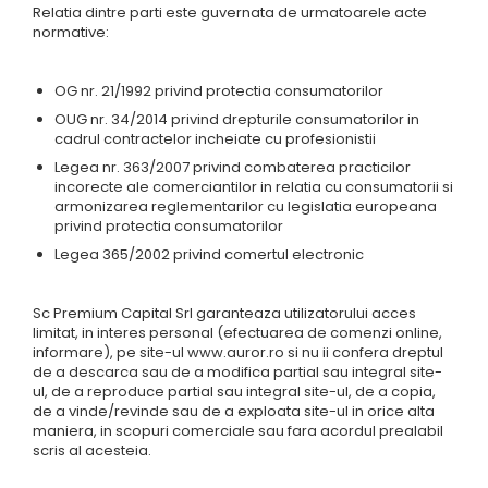
Relatia dintre parti este guvernata de urmatoarele acte
normative:
OG nr. 21/1992 privind protectia consumatorilor
OUG nr. 34/2014 privind drepturile consumatorilor in
cadrul contractelor incheiate cu profesionistii
Legea nr. 363/2007 privind combaterea practicilor
incorecte ale comerciantilor in relatia cu consumatorii si
armonizarea reglementarilor cu legislatia europeana
privind protectia consumatorilor
Legea 365/2002 privind comertul electronic
Sc Premium Capital Srl garanteaza utilizatorului acces
limitat, in interes personal (efectuarea de comenzi online,
informare), pe site-ul www.auror.ro si nu ii confera dreptul
de a descarca sau de a modifica partial sau integral site-
ul, de a reproduce partial sau integral site-ul, de a copia,
de a vinde/revinde sau de a exploata site-ul in orice alta
maniera, in scopuri comerciale sau fara acordul prealabil
scris al acesteia.