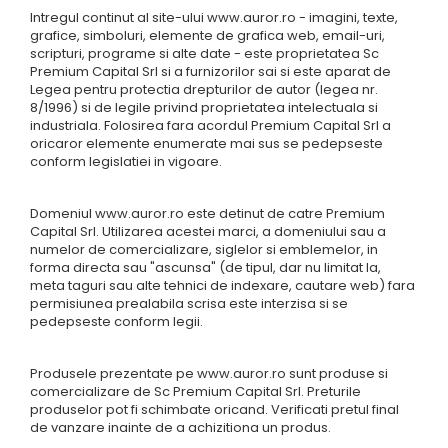
Intregul continut al site-ului www.auror.ro - imagini, texte,
grafice, simboluri, elemente de grafica web, email-uri,
scripturi, programe si alte date - este proprietatea Sc
Premium Capital Srl si a furnizorilor sai si este aparat de
Legea pentru protectia drepturilor de autor (legea nr.
8/1996) si de legile privind proprietatea intelectuala si
industriala. Folosirea fara acordul Premium Capital Srl a
oricaror elemente enumerate mai sus se pedepseste
conform legislatiei in vigoare.
Domeniul www.auror.ro este detinut de catre Premium
Capital Srl. Utilizarea acestei marci, a domeniului sau a
numelor de comercializare, siglelor si emblemelor, in
forma directa sau "ascunsa" (de tipul, dar nu limitat la,
meta taguri sau alte tehnici de indexare, cautare web) fara
permisiunea prealabila scrisa este interzisa si se
pedepseste conform legii.
Produsele prezentate pe www.auror.ro sunt produse si
comercializare de Sc Premium Capital Srl. Preturile
produselor pot fi schimbate oricand. Verificati pretul final
de vanzare inainte de a achizitiona un produs.