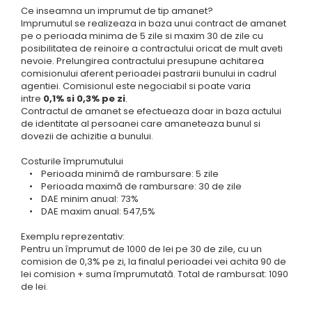
Ce inseamna un imprumut de tip amanet?
Imprumutul se realizeaza in baza unui contract de amanet
pe o perioada minima de 5 zile si maxim 30 de zile cu
posibilitatea de reinoire a contractului oricat de mult aveti
nevoie. Prelungirea contractului presupune achitarea
comisionului aferent perioadei pastrarii bunului in cadrul
agentiei. Comisionul este negociabil si poate varia
intre
0,1% si 0,3% pe zi
.
Contractul de amanet se efectueaza doar in baza actului
de identitate al persoanei care amaneteaza bunul si
dovezii de achizitie a bunului.
Costurile împrumutului
• Perioada minimă de rambursare: 5 zile
• Perioada maximă de rambursare: 30 de zile
• DAE minim anual: 73%
• DAE maxim anual: 547,5%
Exemplu reprezentativ:
Pentru un împrumut de 1000 de lei pe 30 de zile, cu un
comision de 0,3% pe zi, la finalul perioadei vei achita 90 de
lei comision + suma împrumutată. Total de rambursat: 1090
de lei.