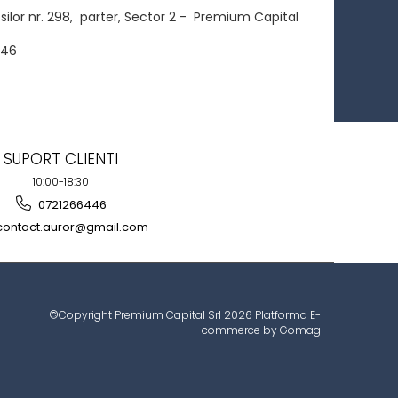
silor nr. 298, parter, Sector 2 - Premium Capital
446
SUPORT CLIENTI
10:00-18:30
0721266446
ontact.auror@gmail.com
©Copyright Premium Capital Srl 2026
Platforma E-
commerce by Gomag