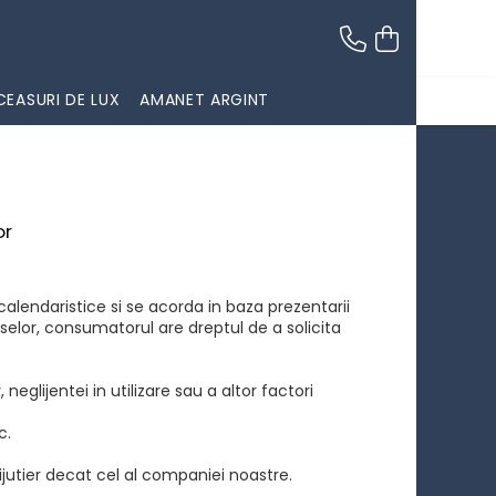
EASURI DE LUX
AMANET ARGINT
or
calendaristice si se acorda in baza prezentarii
duselor, consumatorul are dreptul de a solicita
neglijentei in utilizare sau a altor factori
c.
bijutier decat cel al companiei noastre.