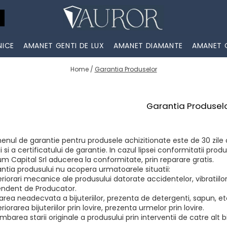
NICE
AMANET GENTI DE LUX
AMANET DIAMANTE
AMANET C
Home /
Garantia Produselor
Garantia Produsel
menul de garantie pentru produsele achizitionate este de 30 zile 
ii si a certificatului de garantie. In cazul lipsei conformitatii pro
m Capital Srl aducerea la conformitate, prin reparare gratis.
antia produsului nu acopera urmatoarele situatii:
riorari mecanice ale produsului datorate accidentelor, vibratiilor, 
ndent de Producator.
tarea neadecvata a bijuteriilor, prezenta de detergenti, sapun, et
riorarea bijuteriilor prin lovire, prezenta urmelor prin lovire.
imbarea starii originale a produsului prin interventii de catre alt 