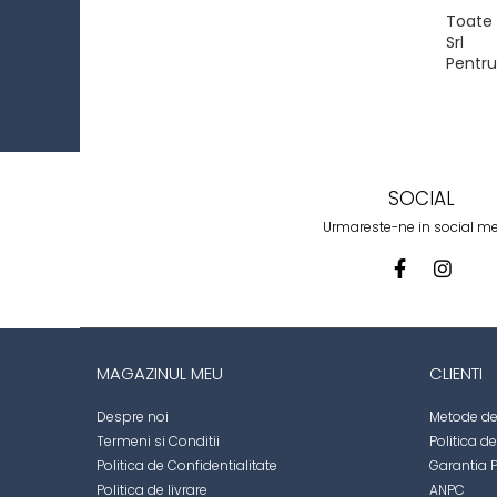
Toate 
Srl
Pentru
SOCIAL
Urmareste-ne in social m
MAGAZINUL MEU
CLIENTI
Despre noi
Metode de
Termeni si Conditii
Politica d
Politica de Confidentialitate
Garantia 
Politica de livrare
ANPC