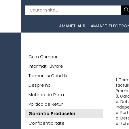
AMANET AUR
AMANET ELECTRO
Cum Cumpar
Informatii Livrare
Termeni si Conditii
1. Ter
Despre noi
factur
Premiu
Metode de Plata
3. Gar
a. Dete
Politica de Retur
indepe
b. Pur
Garantia Produselor
c. Dete
Confidentialitate
d. Sch