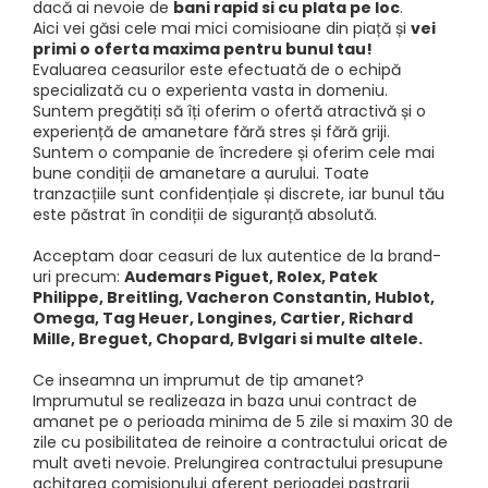
dacă ai nevoie de
bani rapid si cu plata pe loc
.
Aici vei găsi cele mai mici comisioane din piață și
vei
primi o oferta maxima pentru bunul tau!
Evaluarea ceasurilor este efectuată de o echipă
specializată cu o experienta vasta in domeniu.
Suntem pregătiți să îți oferim o ofertă atractivă și o
experiență de amanetare fără stres și fără griji.
Suntem o companie de încredere și oferim cele mai
bune condiții de amanetare a aurului. Toate
tranzacțiile sunt confidențiale și discrete, iar bunul tău
este păstrat în condiții de siguranță absolută.
Acceptam doar ceasuri de lux autentice de la brand-
uri precum:
Audemars Piguet, Rolex, Patek
Philippe, Breitling, Vacheron Constantin, Hublot,
Omega, Tag Heuer, Longines, Cartier, Richard
Mille, Breguet, Chopard, Bvlgari si multe altele.
Ce inseamna un imprumut de tip amanet?
Imprumutul se realizeaza in baza unui contract de
amanet pe o perioada minima de 5 zile si maxim 30 de
zile cu posibilitatea de reinoire a contractului oricat de
mult aveti nevoie. Prelungirea contractului presupune
achitarea comisionului aferent perioadei pastrarii